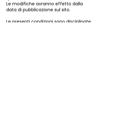
Le modifiche avranno effetto dalla
data di pubblicazione sul sito.
Le presenti condizioni sono disciplinate
dalla legge italiana.
Per eventuali controversie, il foro
competente è quello previsto dalla
normativa a tutela del consumatore.
Metodi di pagamento
Accettiamo pagamenti con
carte
di credito e debito (Visa,
Mastercard, American Express)
tramite piattaforme sicure e
certificate.
Un'esperienza tutta da gustare!
Shop