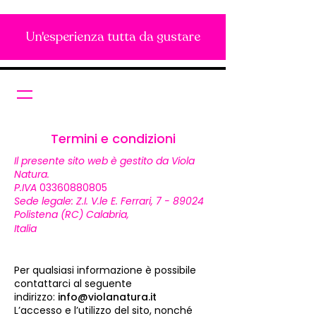
Un'esperienza tutta da gustare
Termini e condizioni
Il presente sito web è gestito da Viola
Natura.
P.IVA
03360880805
Sede legale:
Z.I. V.le E. Ferrari, 7 - 89024
Polistena (RC) Calabria,
X00112E
Email:
Italia
info@violanatura.it
Telefono/Whats
app:
0966 655272 - 377
0818456
Per qualsiasi informazione è possibile
contattarci al seguente
indirizzo:
info@violanatura.it
L’accesso e l’utilizzo del sito, nonché