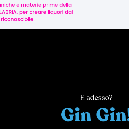
niche e materie prime della
BRIA, per creare liquori dal
riconoscibile.
E adesso?
Gin
Gin