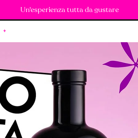
Un'esperienza tutta da gustare
+